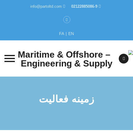
info@partoltd.com
02122885086-9
FA
|
EN
Skip
to
content
زمینه فعالیت