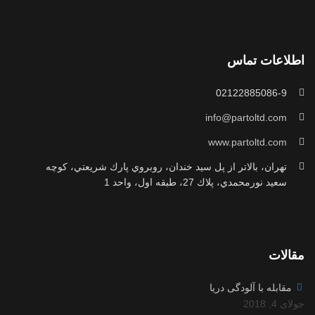
اطلاعات تماس
02122885086-9
info@partoltd.com
www.partoltd.com
تهران، بالاتر از پل سيد خندان، روبروي پارك شريعتي، كوچه
سعيد نورمحمدي، پلاك 27، طبقه اول، واحد 1
مقالات
مقابله با آلودگی دریا
جولای 4, 2018